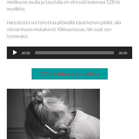
mielikuvan avulla ja taustalla on stressiä laskevaa 528 hz
musiikkia.
Harjoitusta voi tehostaa pitämällä käsiä kehon päällä, alla
olevan kuvan mukaisesti. Klikkaa kuvaa, niin saat sen
isommaksi.
Äänitoistin
00:00
00:00
OSTA ladattava mp3 -tiedosto