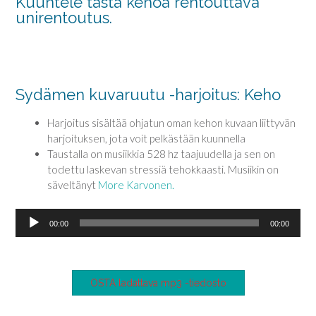
Kuuntele tästä kehoa rentouttava
unirentoutus.
Sydämen kuvaruutu -harjoitus: Keho
Harjoitus sisältää ohjatun oman kehon kuvaan liittyvän
harjoituksen, jota voit pelkästään kuunnella
Taustalla on musiikkia 528 hz taajuudella ja sen on
todettu laskevan stressiä tehokkaasti. Musiikin on
säveltänyt
More Karvonen.
Äänitoistin
00:00
00:00
OSTA ladattava mp3 -tiedosto