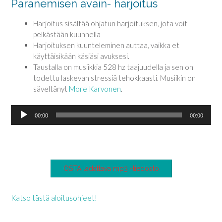
Paranemisen avain- harjoitus
Harjoitus sisältää ohjatun harjoituksen, jota voit
pelkästään kuunnella
Harjoituksen kuunteleminen auttaa, vaikka et
käyttäisikään käsiäsi avuksesi.
Taustalla on musiikkia 528 hz taajuudella ja sen on
todettu laskevan stressiä tehokkaasti. Musiikin on
säveltänyt
More Karvonen
.
Äänitoistin
00:00
00:00
OSTA ladattava mp3 -tiedosto
Katso tästä aloitusohjeet!