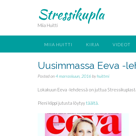
Skip
Stressikupla
to
content
Miia Huitti
MIIA HUITTI
KIRJA
VIDEOT
Uusimmassa Eeva -leh
Posted on
4 marraskuun, 2016
by
huittmi
Lokakuun Eeva -lehdessä on juttua Stressikuplast
Pieni klippi jutusta löytyy
täältä.