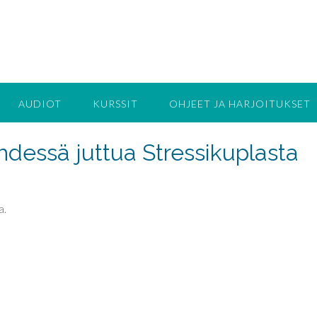
AUDIOT
KURSSIT
OHJEET JA HARJOITUKSET
dessä juttua Stressikuplasta
a.