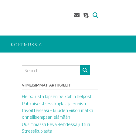
KOKEMUKSIA
VIIMEISIMMÄT ARTIKKELIT
Helpotusta lapsen pelkoihin helposti
Puhkaise stressikuplasi ja onnistu
tavoitteissasi – kuuden viikon matka
onnellisempaan elämään
Uusimmassa Eeva -lehdessä juttua
Stressikuplasta