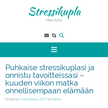
Skip
Stressikupla
to
content
Miia Huitti
Puhkaise stressikuplasi ja
onnistu tavoitteissasi –
kuuden viikon matka
onnellisempaan elämään
Posted on
2 tammikuun, 2017
by
huittmi