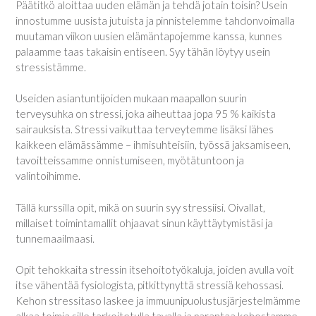
Päätitkö aloittaa uuden elämän ja tehdä jotain toisin? Usein
innostumme uusista jutuista ja pinnistelemme tahdonvoimalla
muutaman viikon uusien elämäntapojemme kanssa, kunnes
palaamme taas takaisin entiseen. Syy tähän löytyy usein
stressistämme.
Useiden asiantuntijoiden mukaan maapallon suurin
terveysuhka on stressi, joka aiheuttaa jopa 95 % kaikista
sairauksista. Stressi vaikuttaa terveytemme lisäksi lähes
kaikkeen elämässämme – ihmisuhteisiin, työssä jaksamiseen,
tavoitteissamme onnistumiseen, myötätuntoon ja
valintoihimme.
Tällä kurssilla opit, mikä on suurin syy stressiisi. Oivallat,
millaiset toimintamallit ohjaavat sinun käyttäytymistäsi ja
tunnemaailmaasi.
Opit tehokkaita stressin itsehoitotyökaluja, joiden avulla voit
itse vähentää fysiologista, pitkittynyttä stressiä kehossasi.
Kehon stressitaso laskee ja immuunipuolustusjärjestelmämme