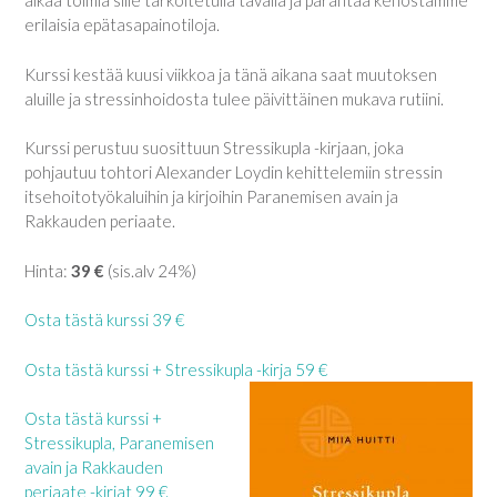
alkaa toimia sille tarkoitetulla tavalla ja parantaa kehostamme
erilaisia epätasapainotiloja.
Kurssi kestää kuusi viikkoa ja tänä aikana saat muutoksen
aluille ja stressinhoidosta tulee päivittäinen mukava rutiini.
Kurssi perustuu suosittuun Stressikupla -kirjaan, joka
pohjautuu tohtori Alexander Loydin kehittelemiin stressin
itsehoitotyökaluihin ja kirjoihin Paranemisen avain ja
Rakkauden periaate.
Hinta:
39 €
(sis.alv 24%)
Osta tästä kurssi 39 €
Osta tästä kurssi + Stressikupla -kirja 59 €
Osta tästä kurssi +
Stressikupla, Paranemisen
avain ja Rakkauden
periaate -kirjat 99 €