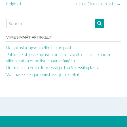
navigation
helposti
juttua Stressikuplasta
→
VIIMEISIMMÄT ARTIKKELIT
Helpotusta lapsen pelkoihin helposti
Puhkaise stressikuplasi ja onnistu tavoitteissasi – kuuden
viikon matka onnellisempaan elämään
Uusimmassa Eeva -lehdessä juttua Stressikuplasta
Voit hankkia kirjan omistuskirjoituksella!