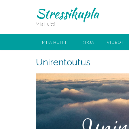
Skip
Stressikupla
to
content
Miia Huitti
MIIA HUITTI
KIRJA
VIDEOT
Unirentoutus