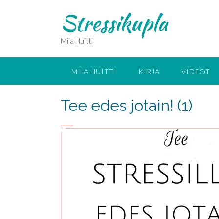
Skip
Stressikupla
to
content
Miia Huitti
MIIA HUITTI
KIRJA
VIDEOT
Tee edes jotain! (1)