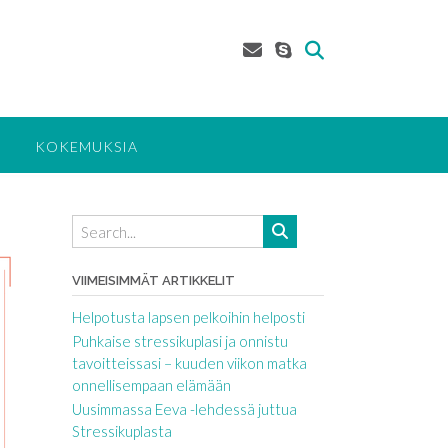
KOKEMUKSIA
VIIMEISIMMÄT ARTIKKELIT
Helpotusta lapsen pelkoihin helposti
Puhkaise stressikuplasi ja onnistu
tavoitteissasi – kuuden viikon matka
onnellisempaan elämään
Uusimmassa Eeva -lehdessä juttua
Stressikuplasta