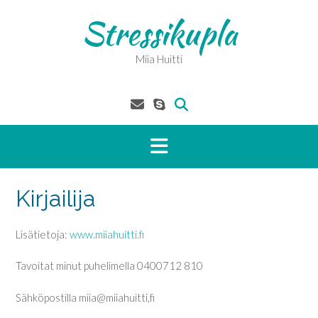
Skip
Stressikupla
to
content
Miia Huitti
Kirjailija
Lisätietoja:
www.miiahuitti.fi
Tavoitat minut puhelimella 0400712 810
Sähköpostilla miia@miiahuitti,fi