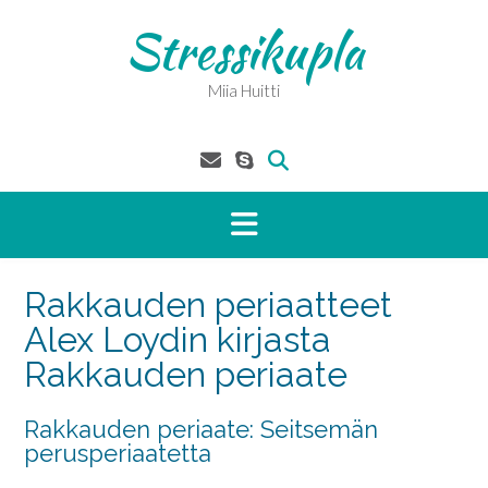
Skip
Stressikupla
to
content
Miia Huitti
Rakkauden periaatteet
Alex Loydin kirjasta
Rakkauden periaate
Rakkauden periaate: Seitsemän
perusperiaatetta