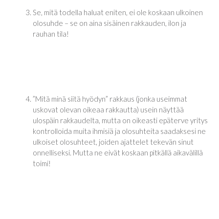
Se, mitä todella haluat eniten, ei ole koskaan ulkoinen
olosuhde – se on aina sisäinen rakkauden, ilon ja
rauhan tila!
”Mitä minä siitä hyödyn” ­rakkaus (jonka useimmat
uskovat olevan oikeaa rakkautta) usein näyttää
ulospäin rakkaudelta, mutta on oikeasti epäterve yritys
kontrolloida muita ihmisiä ja olosuhteita saadaksesi ne
ulkoiset olosuhteet, joiden ajattelet tekevän sinut
onnelliseksi. Mutta ne eivät koskaan pitkällä aikavälillä
toimi!