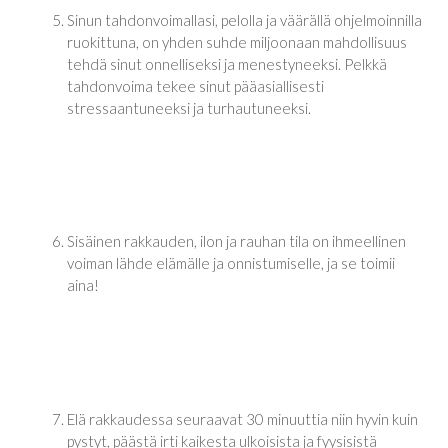
Sinun tahdonvoimallasi, pelolla ja väärällä ohjelmoinnilla
ruokittuna, on yhden suhde miljoonaan mahdollisuus
tehdä sinut onnelliseksi ja menestyneeksi. Pelkkä
tahdonvoima tekee sinut pääasiallisesti
stressaantuneeksi ja turhautuneeksi.
Sisäinen rakkauden, ilon ja rauhan tila on ihmeellinen
voiman lähde elämälle ja onnistumiselle, ja se toimii
aina!
Elä rakkaudessa seuraavat 30 minuuttia niin hyvin kuin
pystyt, päästä irti kaikesta ulkoisista ja fyysisistä