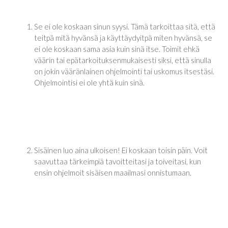
Se ei ole koskaan sinun syysi. Tämä tarkoittaa sitä, että
teitpä mitä hyvänsä ja käyttäydyitpä miten hyvänsä, se
ei ole koskaan sama asia kuin sinä itse. Toimit ehkä
väärin tai epätarkoituksenmukaisesti siksi, että sinulla
on jokin vääränlainen ohjelmointi tai uskomus itsestäsi.
Ohjelmointisi ei ole yhtä kuin sinä.
Sisäinen luo aina ulkoisen! Ei koskaan toisin päin. Voit
saavuttaa tärkeimpiä tavoitteitasi ja toiveitasi, kun
ensin ohjelmoit sisäisen maailmasi onnistumaan.