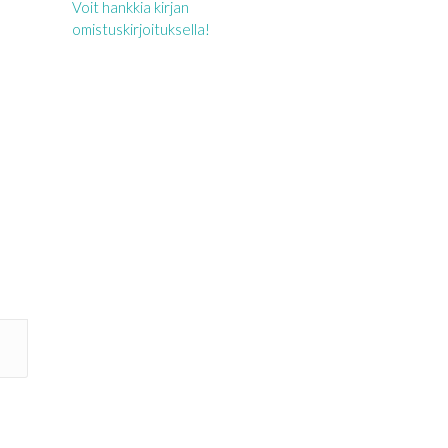
Voit hankkia kirjan
omistuskirjoituksella!