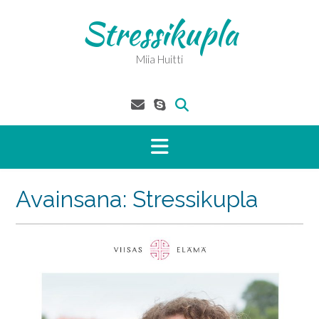
Skip
Stressikupla
to
content
Miia Huitti
Avainsana:
Stressikupla