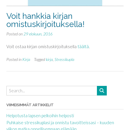
Voit hankkia kirjan
omistuskirjoituksella!
Posted on
29 elokuun, 2016
Voit ostaa kirjan omistuskirjoituksella
täältä
.
Posted in
Kirja
Tagged
kirja
,
Stressikupla
VIIMEISIMMÄT ARTIKKELIT
Helpotusta lapsen pelkoihin helposti
Puhkaise stressikuplasi ja onnistu tavoitteissasi – kuuden
viikon matka onnellisempaan elämään