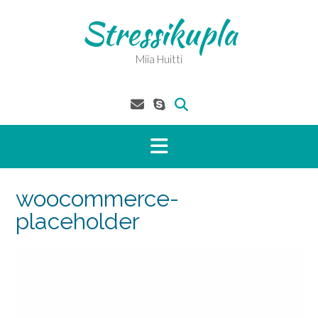
Skip
Stressikupla
to
content
Miia Huitti
woocommerce-
placeholder