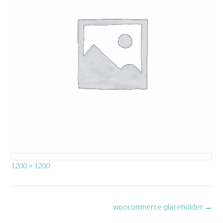
Full
1200 × 1200
size
Post
woocommerce-placeholder
→
navigation