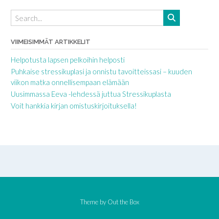
VIIMEISIMMÄT ARTIKKELIT
Helpotusta lapsen pelkoihin helposti
Puhkaise stressikuplasi ja onnistu tavoitteissasi – kuuden
viikon matka onnellisempaan elämään
Uusimmassa Eeva -lehdessä juttua Stressikuplasta
Voit hankkia kirjan omistuskirjoituksella!
Theme by
Out the Box